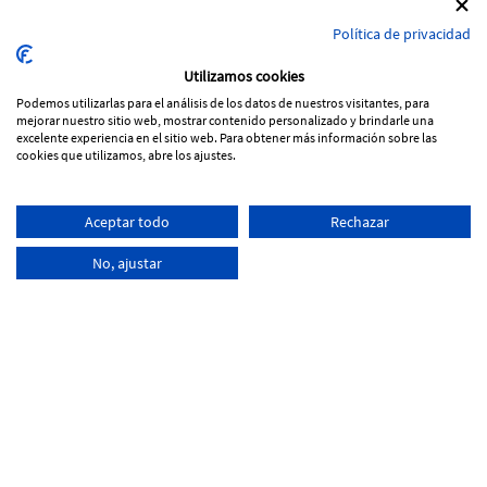
Política de privacidad
Utilizamos cookies
Podemos utilizarlas para el análisis de los datos de nuestros visitantes, para
mejorar nuestro sitio web, mostrar contenido personalizado y brindarle una
Carrer de la Riera 74
excelente experiencia en el sitio web. Para obtener más información sobre las
43480 Vila-seca (TARRAGONA)
cookies que utilizamos, abre los ajustes.
977 39 14 18
info@vilagest.es
Aceptar todo
Rechazar
ESP
CAT
No, ajustar
×
Política de Cookies
-
Aviso legal
-
Condiciones de uso
DISTRIBUIDO POR: