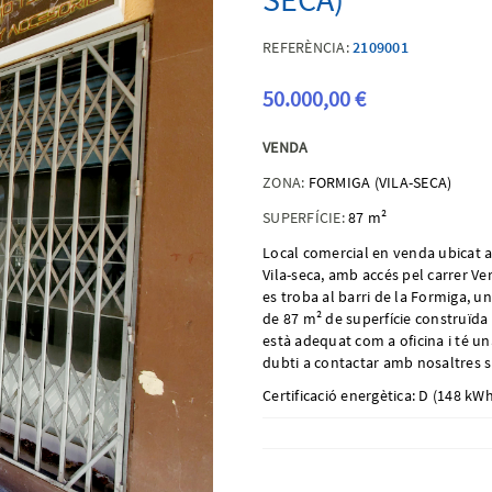
REFERÈNCIA:
2109001
50.000,00 €
VENDA
ZONA:
FORMIGA (VILA-SECA)
SUPERFÍCIE:
87 m²
Local comercial en venda ubicat a
Vila-seca, amb accés pel carrer Ve
es troba al barri de la Formiga, un
de 87 m² de superfície construïda i
està adequat com a oficina i té u
dubti a contactar amb nosaltres s
Certificació energètica: D (148 kW