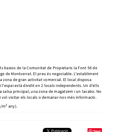
ls baixos de la Comunitat de Propietaris la Font 56 de
rge de Montserrat. El preu és negociable. L'establiment
a zona de gran activitat comercial. El local disposa
 l'espai està dividit en 2 locals independents. Un d'ells
na salsa principal, una zona de magatzem i un lavabo. No
i vol visitar els locals o demanar-nos més informació.
h/m² any).
Save