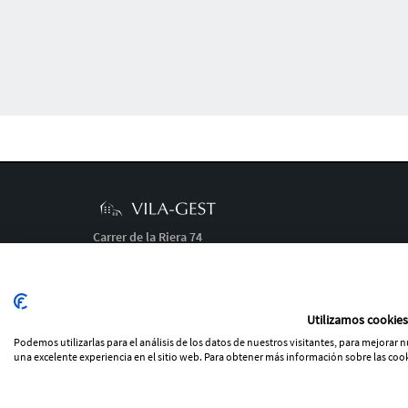
Carrer de la Riera 74
43480 Vila-seca (TARRAGONA)
977 39 14 18
info@vilagest.es
Utilizamos cookies
Podemos utilizarlas para el análisis de los datos de nuestros visitantes, para mejorar
Poitica de Cookies
-
Avís legal
-
Condicions d'ús
una excelente experiencia en el sitio web. Para obtener más información sobre las cook
×