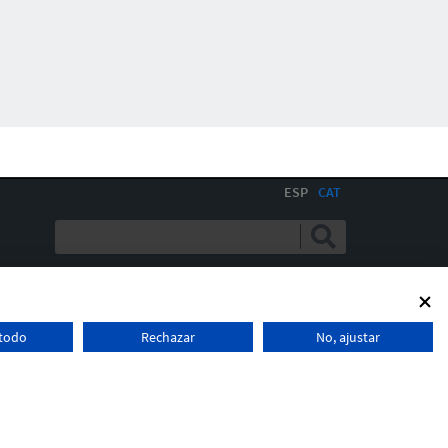
ESP
CAT
 todo
Rechazar
No, ajustar
DISTRIBUÏT PER: