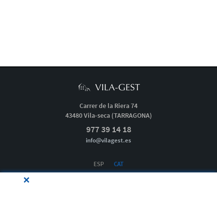
Carrer de la Riera 74
43480 Vila-seca (TARRAGONA)
977 39 14 18
info@vilagest.es
ESP
CAT
×